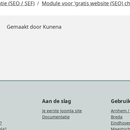
ie (SEO / SEF)
Module voor 'gratis website (SEO) ch
Gemaakt door
Kunena
Aan de slag
Gebrui
Je eerste Joomla site
Arnhem /
Documentatie
Breda
?
Eindhove
la?
Maastrich