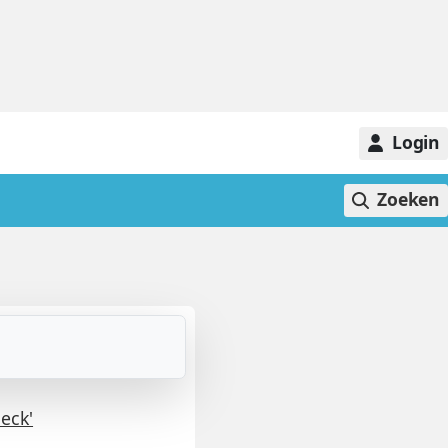
Login
Zoeken
eck'