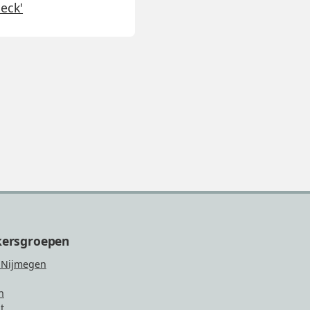
eck'
kersgroepen
 Nijmegen
n
t