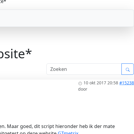
te*
bsite*
10 okt 2017 20:58
#15238
door
ken. Maar goed, dit script hieronder heb ik der mate
 uitgetest op deze website
GTmetrix