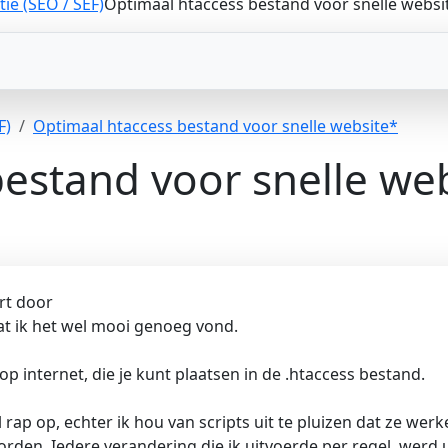
ie (SEO / SEF)
Optimaal htaccess bestand voor snelle websi
F)
Optimaal htaccess bestand voor snelle website*
estand voor snelle we
rt door
dat ik het wel mooi genoeg vond.
op internet, die je kunt plaatsen in de .htaccess bestand.
l rap op, echter ik hou van scripts uit te pluizen dat ze wer
orden. Iedere verandering die ik uitvoerde per regel, werd