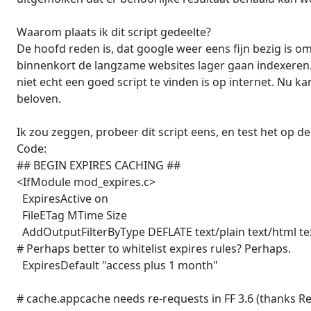
Waarom plaats ik dit script gedeelte?
De hoofd reden is, dat google weer eens fijn bezig is o
binnenkort de langzame websites lager gaan indexeren. 
niet echt een goed script te vinden is op internet. Nu k
beloven.
Ik zou zeggen, probeer dit script eens, en test het op de
Code:
## BEGIN EXPIRES CACHING ##

<IfModule mod_expires.c>

  ExpiresActive on

  FileETag MTime Size

  AddOutputFilterByType DEFLATE text/plain text/html tex
# Perhaps better to whitelist expires rules? Perhaps.

  ExpiresDefault "access plus 1 month"

# cache.appcache needs re-requests in FF 3.6 (thanks 