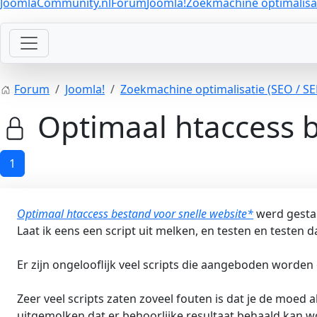
JoomlaCommunity.nl
Forum
Joomla!
Zoekmachine optimalisat
Forum
Joomla!
Zoekmachine optimalisatie (SEO / SE
Optimaal htaccess b
1
Optimaal htaccess bestand voor snelle website*
werd gesta
Laat ik eens een script uit melken, en testen en testen 
Er zijn ongelooflijk veel scripts die aangeboden worden 
Zeer veel scripts zaten zoveel fouten is dat je de moed a
uitgemolken dat er behoorlijke resultaat behaald kan w