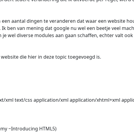
m een aantal dingen te veranderen dat waar een website hou
Ik ben van mening dat google nu wel een beetje veel macht 
an je wel diverse modules aan gaan schaffen, echter valt oo
 website die hier in deze topic toegevoegd is.
t/xml text/css application/xml application/xhtml+xml applica
Remy ~Introducing HTML5)
