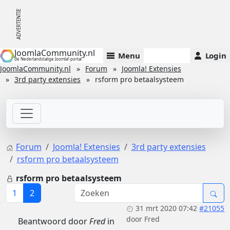
JoomlaCommunity.nl
Menu
Login
de Nederlandstalige Joomla!-portal
JoomlaCommunity.nl
Forum
Joomla! Extensies
3rd party extensies
rsform pro betaalsysteem
Forum
Joomla! Extensies
3rd party extensies
rsform pro betaalsysteem
rsform pro betaalsysteem
1
2
31 mrt 2020 07:42
#21055
door
Fred
Beantwoord door
Fred
in