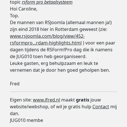
topic
rsform pro betaalsysteem
Hoi Caroline,
Top.
De mannen van RSJoomla (allemaal mannen ja!)
zijn eind 2018 hier in Rotterdam geweest (zie:
www.rsjoomla.com/blog/view/452-
rsformpro...rdam-highlights.html
) voor een paar
dagen tijdens de RSForm!Pro dag die ik namens
de JUG010 toen heb georganiseerd.
Leuke gasten, erg behulpzaam en leuk te
vernemen dat je door hen goed geholpen ben.
Fred
Eigen site:
www.ifred.nl
maakt
gratis
jouw
website/webshop, of wil je gratis hulp
Contact
mij
dan.
JUG010 membe