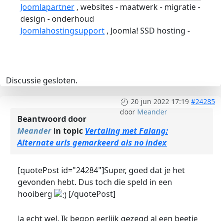
Joomlapartner
, websites - maatwerk - migratie -
design - onderhoud
Joomlahostingsupport
, Joomla! SSD hosting -
Discussie gesloten.
20 jun 2022 17:19
#24285
door
Meander
Beantwoord door
Meander
in topic
Vertaling met Falang:
Alternate urls gemarkeerd als no index
[quotePost id="24284"]Super, goed dat je het
gevonden hebt. Dus toch die speld in een
hooiberg
[/quotePost]
Ja echt wel. Ik begon eerlijk gezegd al een beetje