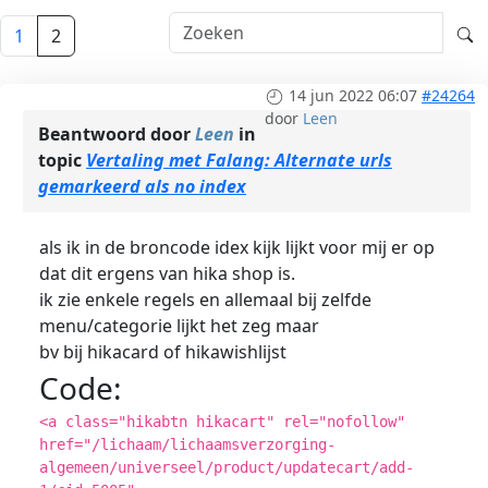
1
2
14 jun 2022 06:07
#24264
door
Leen
Beantwoord door
Leen
in
topic
Vertaling met Falang: Alternate urls
gemarkeerd als no index
als ik in de broncode idex kijk lijkt voor mij er op
dat dit ergens van hika shop is.
ik zie enkele regels en allemaal bij zelfde
menu/categorie lijkt het zeg maar
bv bij hikacard of hikawishlijst
Code:
<a class="hikabtn hikacart" rel="nofollow"
href="/lichaam/lichaamsverzorging-
algemeen/universeel/product/updatecart/add-