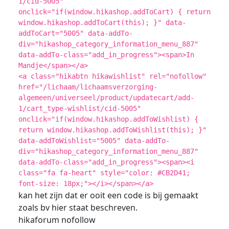
1/cid-5005"
onclick="if(window.hikashop.addToCart) { return
window.hikashop.addToCart(this); }" data-
addToCart="5005" data-addTo-
div="hikashop_category_information_menu_887"
data-addTo-class="add_in_progress"><span>In
Mandje</span></a>
<a class="hikabtn hikawishlist" rel="nofollow"
href="/lichaam/lichaamsverzorging-
algemeen/universeel/product/updatecart/add-
1/cart_type-wishlist/cid-5005"
onclick="if(window.hikashop.addToWishlist) {
return window.hikashop.addToWishlist(this); }"
data-addToWishlist="5005" data-addTo-
div="hikashop_category_information_menu_887"
data-addTo-class="add_in_progress"><span><i
class="fa fa-heart" style="color: #CB2D41;
font-size: 18px;"></i></span></a>
kan het zijn dat er ooit een code is bij gemaakt
zoals bv hier staat beschreven.
hikaforum nofollow