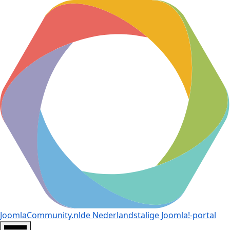
JoomlaCommunity.nl
de Nederlandstalige Joomla!-portal