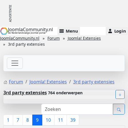
JoomlaCommunity.nl
Menu
Login
de Nederlandstalige Joomla!-portal
JoomlaCommunity.nl
Forum
Joomla! Extensies
3rd party extensies
Forum
Joomla! Extensies
3rd party extensies
3rd party extensies
764 onderwerpen
1
7
8
9
10
11
39