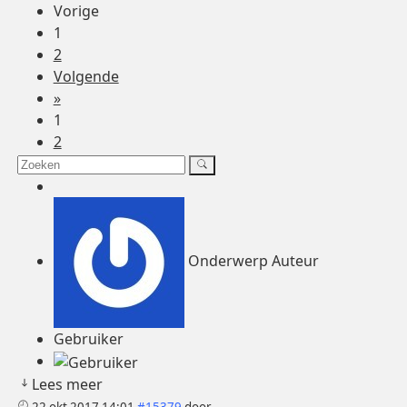
Vorige
1
2
Volgende
»
1
2
Onderwerp Auteur
Gebruiker
Lees meer
22 okt 2017 14:01
#15379
door