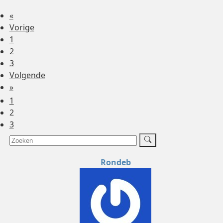
«
Vorige
1
2
3
Volgende
»
1
2
3
Rondeb