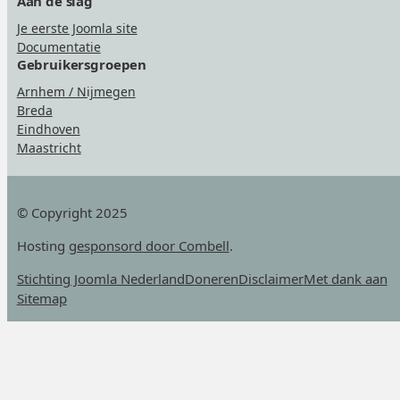
Aan de slag
Je eerste Joomla site
Documentatie
Gebruikersgroepen
Arnhem / Nijmegen
Breda
Eindhoven
Maastricht
© Copyright 2025
Hosting
gesponsord door Combell
.
Stichting Joomla Nederland
Doneren
Disclaimer
Met dank aan
Sitemap