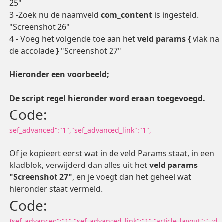
25"
3 -Zoek nu de naamveld
com_content
is ingesteld.
"Screenshot 26"
4 - Voeg het volgende toe aan het
veld params
{
vlak na
de accolade
}
"Screenshot 27"
Hieronder een voorbeeld;
De script regel hieronder word eraan toegevoegd.
Code:
sef_advanced":"1","sef_advanced_link":"1",
Of je kopieert eerst wat in de veld Params staat, in een
kladblok, verwijderd dan alles uit het
veld params
"Screenshot 27"
, en je voegt dan het geheel wat
hieronder staat vermeld.
Code:
{sef_advanced":"1","sef_advanced_link":"1","article_layout":"_:d