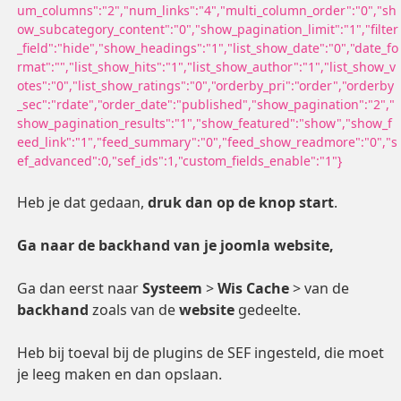
um_columns":"2","num_links":"4","multi_column_order":"0","sh
ow_subcategory_content":"0","show_pagination_limit":"1","filter
_field":"hide","show_headings":"1","list_show_date":"0","date_fo
rmat":"","list_show_hits":"1","list_show_author":"1","list_show_v
otes":"0","list_show_ratings":"0","orderby_pri":"order","orderby
_sec":"rdate","order_date":"published","show_pagination":"2","
show_pagination_results":"1","show_featured":"show","show_f
eed_link":"1","feed_summary":"0","feed_show_readmore":"0","s
ef_advanced":0,"sef_ids":1,"custom_fields_enable":"1"}
Heb je dat gedaan,
druk dan op de knop start
.
Ga naar de backhand van je joomla website,
Ga dan eerst naar
Systeem
>
Wis Cache
> van de
backhand
zoals van de
website
gedeelte.
Heb bij toeval bij de plugins de SEF ingesteld, die moet
je leeg maken en dan opslaan.