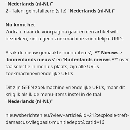
"
Nederlands (nl-NL)"
2 - Talen: geïnstalleerd (site) "
Nederlands (nl-NL)
"
Nu komt het
Zodra u naar de voorpagina gaat en een artikel wilt
bezoeken, ziet u geen zoekmachine-vriendelijke URL's
Als ik de nieuw gemaakte 'menu-items', '
** Nieuws
'>
'
binnenlands nieuws
' en '
Buitenlands nieuws
**' over
taalselectie in menu's plaats, zijn alle URL's
zoekmachinevriendelijke URL's
Dit zijn GEEN zoekmachine-vriendelijke URL's, maar dit
krijg ik als ik de menu-items instel in de taal
"
Nederlands (nl-NL)
"
nieuwsberichten.eu/?view=article&id=212:explosie-treft-
damascus-vliegbasis-munitiedepot&catid=16