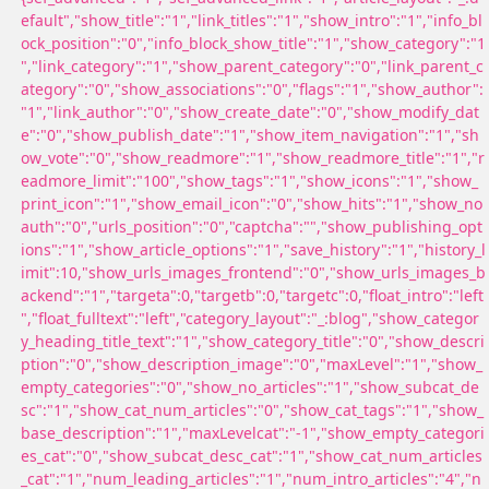
efault","show_title":"1","link_titles":"1","show_intro":"1","info_bl
ock_position":"0","info_block_show_title":"1","show_category":"1
","link_category":"1","show_parent_category":"0","link_parent_c
ategory":"0","show_associations":"0","flags":"1","show_author":
"1","link_author":"0","show_create_date":"0","show_modify_dat
e":"0","show_publish_date":"1","show_item_navigation":"1","sh
ow_vote":"0","show_readmore":"1","show_readmore_title":"1","r
eadmore_limit":"100","show_tags":"1","show_icons":"1","show_
print_icon":"1","show_email_icon":"0","show_hits":"1","show_no
auth":"0","urls_position":"0","captcha":"","show_publishing_opt
ions":"1","show_article_options":"1","save_history":"1","history_l
imit":10,"show_urls_images_frontend":"0","show_urls_images_b
ackend":"1","targeta":0,"targetb":0,"targetc":0,"float_intro":"left
","float_fulltext":"left","category_layout":"_:blog","show_categor
y_heading_title_text":"1","show_category_title":"0","show_descri
ption":"0","show_description_image":"0","maxLevel":"1","show_
empty_categories":"0","show_no_articles":"1","show_subcat_de
sc":"1","show_cat_num_articles":"0","show_cat_tags":"1","show_
base_description":"1","maxLevelcat":"-1","show_empty_categori
es_cat":"0","show_subcat_desc_cat":"1","show_cat_num_articles
_cat":"1","num_leading_articles":"1","num_intro_articles":"4","n