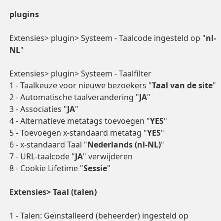
plugins
Extensies> plugin> Systeem - Taalcode ingesteld op "
nl-
NL
"
Extensies> plugin> Systeem - Taalfilter
1 - Taalkeuze voor nieuwe bezoekers "
Taal van de site
"
2 - Automatische taalverandering "
JA
"
3 - Associaties "
JA
"
4 - Alternatieve metatags toevoegen "
YES
"
5 - Toevoegen x-standaard metatag "
YES
"
6 - x-standaard Taal "
Nederlands (nl-NL)
"
7 - URL-taalcode "
JA
" verwijderen
8 - Cookie Lifetime "
Sessie
"
Extensies> Taal (talen)
1 - Talen: Geïnstalleerd (beheerder) ingesteld op