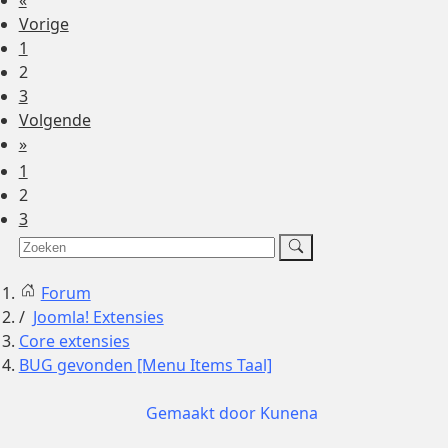
«
Vorige
1
2
3
Volgende
»
1
2
3
Forum
Joomla! Extensies
Core extensies
BUG gevonden [Menu Items Taal]
Gemaakt door
Kunena