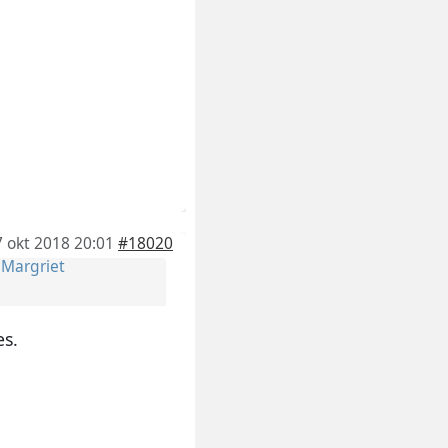
7 okt 2018 20:01
#18020
r
Margriet
es.