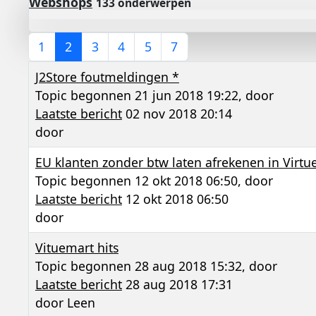
Webshops
133 onderwerpen
1
2
3
4
5
7
J2Store foutmeldingen *
Topic begonnen 21 jun 2018 19:22, door
Laatste bericht
02 nov 2018 20:14
door
EU klanten zonder btw laten afrekenen in Virtu
Topic begonnen 12 okt 2018 06:50, door
Laatste bericht
12 okt 2018 06:50
door
Vituemart hits
Topic begonnen 28 aug 2018 15:32, door
Laatste bericht
28 aug 2018 17:31
door
Leen