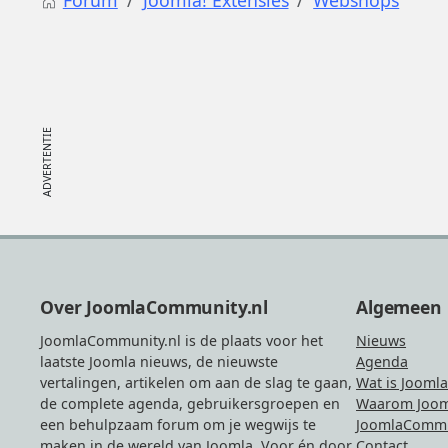
Footer
Over JoomlaCommunity.nl
Algemeen
JoomlaCommunity.nl is de plaats voor het
Nieuws
laatste Joomla nieuws, de nieuwste
Agenda
vertalingen, artikelen om aan de slag te gaan,
Wat is Joomla
de complete agenda, gebruikersgroepen en
Waarom Joom
een behulpzaam forum om je wegwijs te
JoomlaCommu
maken in de wereld van Joomla. Voor én door
Contact