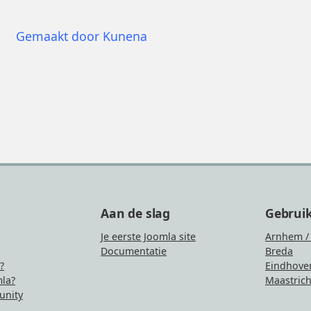
Gemaakt door
Kunena
Aan de slag
Gebrui
Je eerste Joomla site
Arnhem /
Documentatie
Breda
?
Eindhove
la?
Maastrich
nity