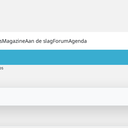
s
Magazine
Aan de slag
Forum
Agenda
ps