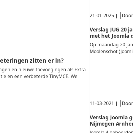
Gepubliceerd:
.
21-01-2025
|
Door
Verslag JUG 20 j
met het Joomla 
Op maandag 20 janu
Moolenschot (Joomill
eteringen zitten er in?
ingen en nieuwe toevoegingen als Extra
atie en een verbeterde TinyMCE. We
Gepubliceerd:
.
11-03-2021
|
Door
Verslag Joomla 
Nijmegen Arnhem
Joomla 4 beheerder