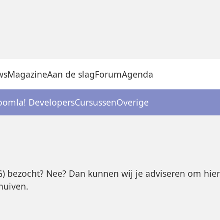
ws
Magazine
Aan de slag
Forum
Agenda
oomla! Developers
Cursussen
Overige
) bezocht? Nee? Dan kunnen wij je adviseren om hier 
huiven.