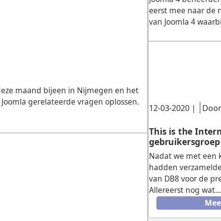
eerst mee naar de 
van Joomla 4 waarbij
eze maand bijeen in Nijmegen en het
n Joomla gerelateerde vragen oplossen.
Gepubliceerd:
.
12-03-2020
|
Door
This is the Inter
gebruikersgroep
Nadat we met een k
hadden verzamelden
van DB8 voor de pre
Allereerst nog wat..
Mee