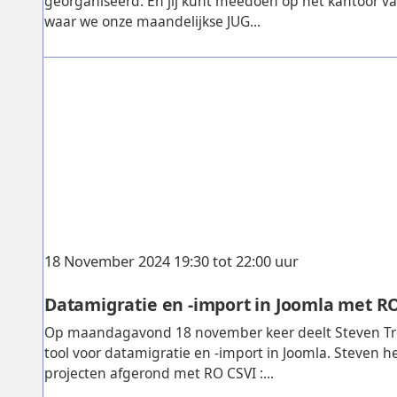
georganiseerd. En jij kunt meedoen op het kantoor v
waar we onze maandelijkse JUG...
18 November 2024 19:30 tot 22:00 uur
Datamigratie en -import in Joomla met R
Op maandagavond 18 november keer deelt Steven Troo
tool voor datamigratie en -import in Joomla. Steven he
projecten afgerond met RO CSVI :...