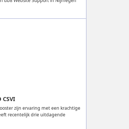
an db8 Website Support in Nijmegen
O CSVI
ster zijn ervaring met een krachtige
eft recentelijk drie uitdagende