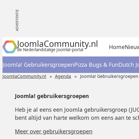
JoomlaCommunity.nl
Home
Nieu
de Nederlandstalige Joomla!-portal
Joomla! Gebruikersgroepen
Pizza Bugs & Fun
Dutch J
JoomlaCommunity.nl
Agenda
Joomla! Gebruikersgroepen
Joomla! gebruikersgroepen
Heb je al eens een Joomla gebruikersgroep (JUG
bent altijd van harte welkom om eens aan te sc
Meer over gebruikersgroepen