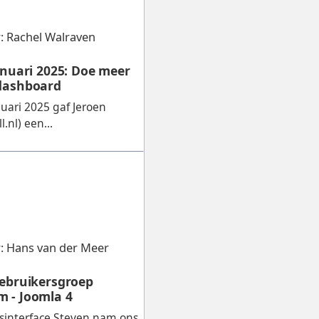
.
: Rachel Walraven
anuari 2025: Doe meer
dashboard
ari 2025 gaf Jeroen
.nl) een...
.
: Hans van der Meer
gebruikersgroep
 - Joomla 4
sinterface Steven nam ons