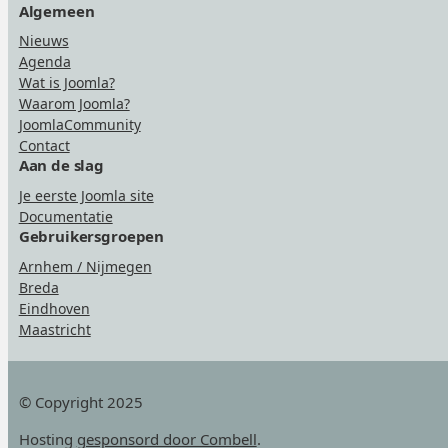
Algemeen
Nieuws
Agenda
Wat is Joomla?
Waarom Joomla?
JoomlaCommunity
Contact
Aan de slag
Je eerste Joomla site
Documentatie
Gebruikersgroepen
Arnhem / Nijmegen
Breda
Eindhoven
Maastricht
© Copyright 2025
Hosting
gesponsord door Combell
.