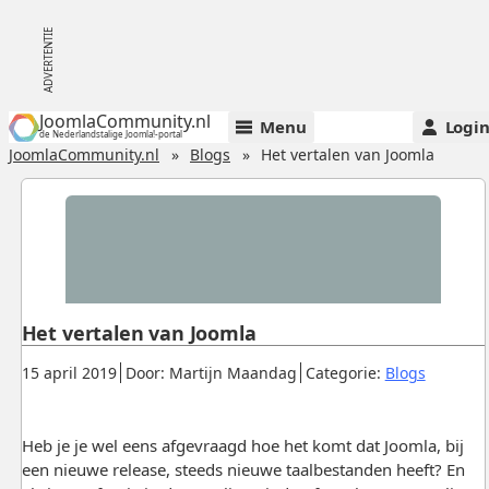
JoomlaCommunity.nl
Menu
Logi
de Nederlandstalige Joomla!-portal
JoomlaCommunity.nl
Blogs
Het vertalen van Joomla
Het vertalen van Joomla
Gepubliceerd:
.
.
.
15 april 2019
Door: Martijn Maandag
Categorie:
Blogs
Heb je je wel eens afgevraagd hoe het komt dat Joomla, bij
een nieuwe release, steeds nieuwe taalbestanden heeft? En