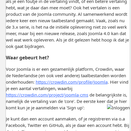
als je een foutje in de vertaling vindt, of een betere vertaling
hebt, wat je daar dan mee moet? Ook het vertalen is een
product van de Joomla community. Al samenwerkend wordt
iedere keer een nieuw taalbestand gemaakt. Vaak, zoals nu
de 3.x serie, is het na de initiële oplevering niet zo veel werk
meer, maar bij een nieuwe release, zoals Joomla 4.0 kan dat
wel wat werk opleveren. Als je dit gelezen hebt hoop ik dat je
ook gaat bijdragen.
Waar gebeurt het?
Voor Joomla is er een gezamenlijk platform, Crowdin, waar
de Nederlandse (en ook veel andere) taalbestanden worden
onderhouden:
https://crowdin.com/profile/Joomla
. Hier vind
je een aantal vertalingen, waarbij
https://crowdin.com/project/joomla-cms
de belangrijkste is,
namelijk de vertaling van de 'core'. De eerste keer dat je hier
komt kun je je aanmelden via 'Sign up':
Je kunt dan een account aanmaken, of je registreren via o.a
Facebook, Twitter en GitHub, als je daar een account hebt. Bij