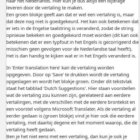
naar het Nederlands. Hier kun je dus altijd een bijdrage
leveren door de vertaling te maken.
Een groen blokje geeft aan dat er wel een vertaling is, maar
dat deze nog niet is goedgekeurd. Het kan ook betekenen dat
er iets in de Engelse taalstring is veranderd, zodat de string
opnieuw bekeken en goedgekeurd moet worden (dit kan ook
betekenen dat er een typfout in het Engels is gecorrigeerd die
misschien geen gevolgen voor de Nederlandse taal heeft!).
Het is dan handig te kijken wat er in het Engels veranderd is.
In 'Enter translation here' kan de vertaling worden
opgegeven. Door op 'Save' te drukken wordt de vertaling
opgeslagen en wordt het blokje groen. Onder dit tekstvlak
staat het tabblad 'Dutch Suggestions'. Hier staan voorstellen
wat de vertaling zou kunnen zijn, gerelateerd aan eerdere
vertalingen, met de verschillen met de eerdere brontekst en
een voorstel volgens Microsoft Translater. Als de vertaling al
eerder gedaan is (groen blokje) vind je hier ook die eerdere
vertaling, met daarbij degene en het moment waarop, die de
vertaling heeft gedaan.
Ben je het niet eens met een vertaling, dan kun je ook je