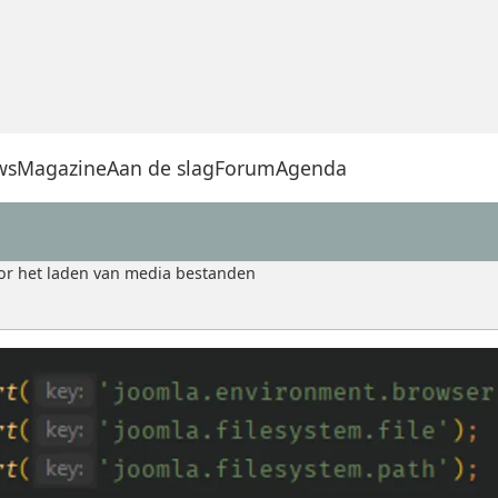
ws
Magazine
Aan de slag
Forum
Agenda
or het laden van media bestanden