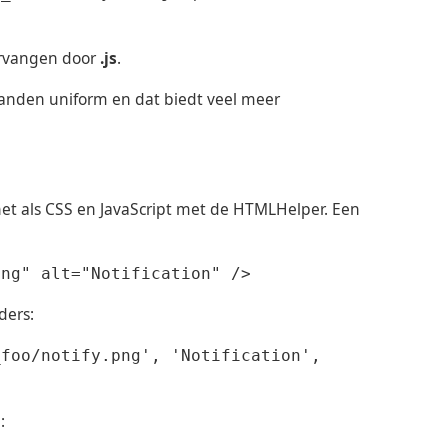
rvangen door
.js
.
standen uniform en dat biedt veel meer
net als CSS en JavaScript met de HTMLHelper. Een
png" alt="Notification" />
ders:
_foo/notify.png', 'Notification',
: