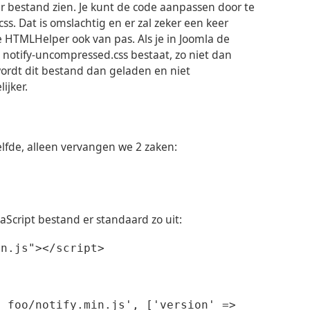
ar bestand zien. Je kunt de code aanpassen door te
css. Dat is omslachtig en er zal zeker een keer
 HTMLHelper ook van pas. Als je in Joomla de
 notify-uncompressed.css bestaat, zo niet dan
ordt dit bestand dan geladen en niet
ijker.
tzelfde, alleen vervangen we 2 zaken:
vaScript bestand er standaard zo uit:
in.js"></script>
m_foo/notify.min.js', ['version' =>