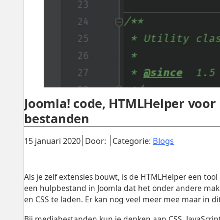
Joomla! code, HTMLHelper voor
bestanden
Gepubliceerd:
.
.
.
15 januari 2020
Door:
Categorie:
Blogs
Als je zelf extensies bouwt, is de HTMLHelper een too
een hulpbestand in Joomla dat het onder andere mak
en CSS te laden. Er kan nog veel meer mee maar in di
Bij mediabestanden kun je denken aan CSS, JavaScrip