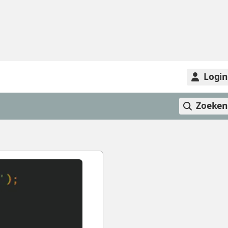
Logi
Zoeke