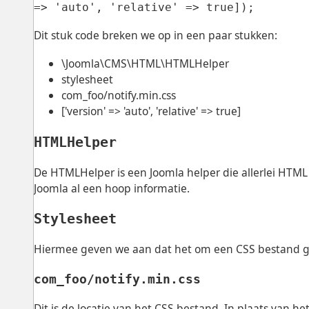
=> 'auto', 'relative' => true]);
Dit stuk code breken we op in een paar stukken:
\Joomla\CMS\HTML\HTMLHelper
stylesheet
com_foo/notify.min.css
['version' => 'auto', 'relative' => true]
HTMLHelper
De HTMLHelper is een Joomla helper die allerlei HTML
Joomla al een hoop informatie.
Stylesheet
Hiermee geven we aan dat het om een CSS bestand g
com_foo/notify.min.css
Dit is de locatie van het CSS bestand. In plaats van h