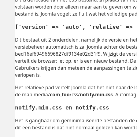
volstaan worden door alleen maar aan te geven om w
bestand is. Joomla vogelt zelf uit wat het volledige pad
['version' => 'auto', 'relative' => 
Dit bestaat uit 2 onderdelen, namelijk de versie en he
versiebeheer automatisch is zal Joomla achter de bes
bed16ef69496696827df9134e02d31f9. Wijzigt de versie 
vertelt de browser: let op, er is een nieuw bestand.
Gebruikers krijgen dan meteen de aanpassingen te zie
verlopen is.
Het relatieve pad vertelt Joomla dat het niet naar de 
de map media/
com_foo
/css/
notify.min.css
. Automagi
notify.min.css en notify.css
Het is gangbaar om geminimaliseerde bestanden de e
dit een bestand is dat niet normaal gelezen kan word