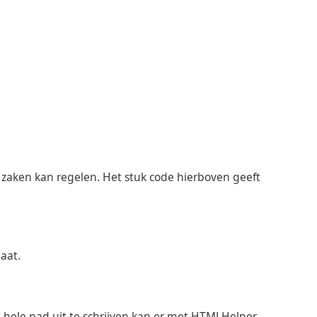
 zaken kan regelen. Het stuk code hierboven geeft
aat.
et hele pad uit te schrijven kan er met HTMLHelper