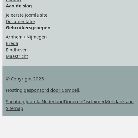
Aan de slag
Je eerste Joomla site
Documentatie
Gebruikersgroepen
Arnhem / Nijmegen
Breda
Eindhoven
Maastricht
© Copyright 2025
Hosting
gesponsord door Combell
.
Stichting Joomla Nederland
Doneren
Disclaimer
Met dank aan
Sitemap