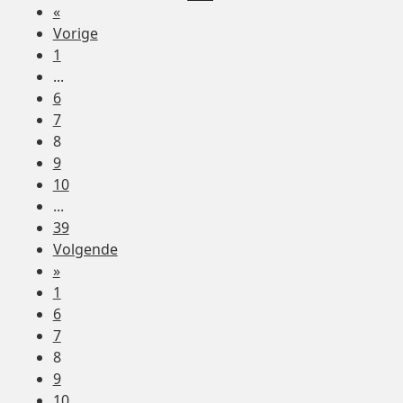
«
Vorige
1
...
6
7
8
9
10
...
39
Volgende
»
1
6
7
8
9
10