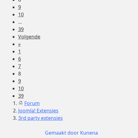
9
10
...
39
Volgende
»
1
6
7
8
9
10
39
Forum
Joomla! Extensies
3rd party extensies
Gemaakt door
Kunena