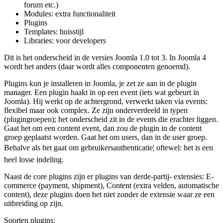
forum etc.)
Modules: extra functionaliteit
Plugins
Templates: huisstijl
Libraries: voor developers
Dit is het onderscheid in de versies Joomla 1.0 tot 3. In Joomla 4
wordt het anders (daar wordt alles componenten genoemd).
Plugins kun je installeren in Joomla, je zet ze aan in de plugin
manager. Een plugin haakt in op een event (iets wat gebeurt in
Joomla). Hij werkt op de achtergrond, verwerkt taken via events:
flexibel maar ook complex. Ze zijn onderverdeeld in typen
(plugingroepen); het onderscheid zit in de events die erachter liggen.
Gaat het om een content event, dan zou de plugin in de content
groep geplaatst worden. Gaat het om users, dan in de user groep.
Behalve als het gaat om gebruikersauthenticatie¦ oftewel: het is een
heel losse indeling.
Naast de core plugins zijn er plugins van derde-partij- extensies: E-
commerce (payment, shipment), Content (extra velden, automatische
content), deze plugins doen het niet zonder de extensie waar ze een
uitbreiding op zijn.
Soorten plugins: