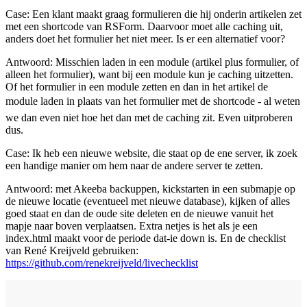
Case: Een klant maakt graag formulieren die hij onderin artikelen zet
met een shortcode van RSForm. Daarvoor moet alle caching uit,
anders doet het formulier het niet meer. Is er een alternatief voor?
Antwoord: Misschien laden in een module (artikel plus formulier, of
alleen het formulier), want bij een module kun je caching uitzetten.
Of het formulier in een module zetten en dan in het artikel de
module laden in plaats van het formulier met de shortcode - al weten
we dan even niet hoe het dan met de caching zit. Even uitproberen
dus.
Case: Ik heb een nieuwe website, die staat op de ene server, ik zoek
een handige manier om hem naar de andere server te zetten.
Antwoord: met Akeeba backuppen, kickstarten in een submapje op
de nieuwe locatie (eventueel met nieuwe database), kijken of alles
goed staat en dan de oude site deleten en de nieuwe vanuit het
mapje naar boven verplaatsen. Extra netjes is het als je een
index.html maakt voor de periode dat-ie down is. En de checklist
van René Kreijveld gebruiken:
https://github.com/renekreijveld/livechecklist