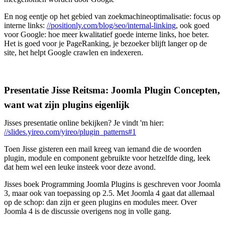
En nog eentje op het gebied van zoekmachineoptimalisatie: focus op
interne links:
//positionly.com/blog/seo/internal-linking
, ook goed
voor Google: hoe meer kwalitatief goede interne links, hoe beter.
Het is goed voor je PageRanking, je bezoeker blijft langer op de
site, het helpt Google crawlen en indexeren.
Presentatie Jisse Reitsma: Joomla Plugin Concepten,
want wat zijn plugins eigenlijk
Jisses presentatie online bekijken? Je vindt 'm hier:
//slides.yireo.com/yireo/plugin_patterns#1
Toen Jisse gisteren een mail kreeg van iemand die de woorden
plugin, module en component gebruikte voor hetzelfde ding, leek
dat hem wel een leuke insteek voor deze avond.
Jisses boek Programming Joomla Plugins is geschreven voor Joomla
3, maar ook van toepassing op 2.5. Met Joomla 4 gaat dat allemaal
op de schop: dan zijn er geen plugins en modules meer. Over
Joomla 4 is de discussie overigens nog in volle gang.