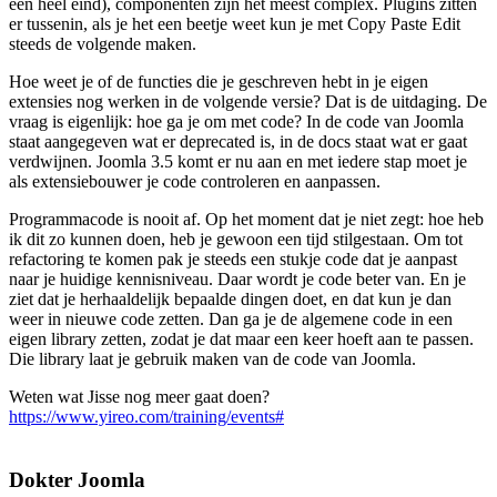
een heel eind), componenten zijn het meest complex. Plugins zitten
er tussenin, als je het een beetje weet kun je met Copy Paste Edit
steeds de volgende maken.
Hoe weet je of de functies die je geschreven hebt in je eigen
extensies nog werken in de volgende versie? Dat is de uitdaging. De
vraag is eigenlijk: hoe ga je om met code? In de code van Joomla
staat aangegeven wat er deprecated is, in de docs staat wat er gaat
verdwijnen. Joomla 3.5 komt er nu aan en met iedere stap moet je
als extensiebouwer je code controleren en aanpassen.
Programmacode is nooit af. Op het moment dat je niet zegt: hoe heb
ik dit zo kunnen doen, heb je gewoon een tijd stilgestaan. Om tot
refactoring te komen pak je steeds een stukje code dat je aanpast
naar je huidige kennisniveau. Daar wordt je code beter van. En je
ziet dat je herhaaldelijk bepaalde dingen doet, en dat kun je dan
weer in nieuwe code zetten. Dan ga je de algemene code in een
eigen library zetten, zodat je dat maar een keer hoeft aan te passen.
Die library laat je gebruik maken van de code van Joomla.
Weten wat Jisse nog meer gaat doen?
https://www.yireo.com/training/events#
Dokter Joomla