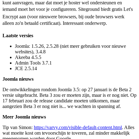
kunt aanvragen, maar dat moet je hoster wel ondersteunen en
iemand moet het voor je configureren. Siteground biedt gratis Let's
Encrypt aan (voor nieuwere browsers, bij oude browsers werk
alleen zo'n betaald certificaat). Interessant onderwerp.
Laatste versies
Joomla: 1.5.26, 2.5.28 (niet meer gebruiken voor nieuwe
websites), 3.4.8
Akeeba 4.5.5
Admin Tools 3.7.1
JCE 2.5.14
Joomla nieuws
De ontwikkelingen rondom Joomla 3.5: op 27 januari is de Beta 2
versie uitgebracht. Beta 3 zou er moeten zijn, maar is er nog niet. Op
17 februari zou de release candidate moeten uitkomen, maar
aangezien Beta 3 er nog niet is... we wachten in spanning af.
Meer Joomla nieuws
Tip van Simon:
https://varvy.com/visible-default-content.html
. Alles
wat moeite kost om tevoorschijn te toveren, zal minder makkelijk
meegenomen worden door Google