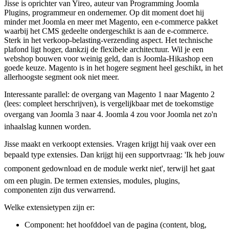
Jisse is oprichter van Yireo, auteur van Programming Joomla
Plugins, programmeur en ondernemer. Op dit moment doet hij
minder met Joomla en meer met Magento, een e-commerce pakket
waarbij het CMS gedeelte ondergeschikt is aan de e-commerce.
Sterk in het verkoop-belasting-verzending aspect. Het technische
plafond ligt hoger, dankzij de flexibele architectuur. Wil je een
webshop bouwen voor weinig geld, dan is Joomla-Hikashop een
goede keuze. Magento is in het hogere segment heel geschikt, in het
allerhoogste segment ook niet meer.
Interessante parallel: de overgang van Magento 1 naar Magento 2
(lees: compleet herschrijven), is vergelijkbaar met de toekomstige
overgang van Joomla 3 naar 4. Joomla 4 zou voor Joomla net zo'n
inhaalslag kunnen worden.
Jisse maakt en verkoopt extensies. Vragen krijgt hij vaak over een
bepaald type extensies. Dan krijgt hij een supportvraag: 'Ik heb jouw
component gedownload en de module werkt niet', terwijl het gaat
om een plugin. De termen extensies, modules, plugins,
componenten zijn dus verwarrend.
Welke extensietypen zijn er:
Component: het hoofddoel van de pagina (content, blog,