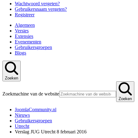
Wachtwoord vergeten?
Gebruikersnaam vergeten?
Registreer
Algemeen
Versies
Extensies
Evenementen
Gebruikersgroepen
Blogs
Zoeken
Zoekmachine van de website
Zoeken
JoomlaCommunity.nl
Nieuws
Gebruikersgroepen
Utrecht
Verslag JUG Utrecht 8 februari 2016