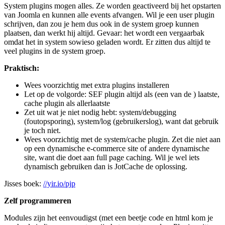
System plugins mogen alles. Ze worden geactiveerd bij het opstarten
van Joomla en kunnen alle events afvangen. Wil je een user plugin
schrijven, dan zou je hem dus ook in de system groep kunnen
plaatsen, dan werkt hij altijd. Gevaar: het wordt een vergaarbak
omdat het in system sowieso geladen wordt. Er zitten dus altijd te
veel plugins in de system groep.
Praktisch:
Wees voorzichtig met extra plugins installeren
Let op de volgorde: SEF plugin altijd als (een van de ) laatste,
cache plugin als allerlaatste
Zet uit wat je niet nodig hebt: system/debugging
(foutopsporing), system/log (gebruikerslog), want dat gebruik
je toch niet.
Wees voorzichtig met de system/cache plugin. Zet die niet aan
op een dynamische e-commerce site of andere dynamische
site, want die doet aan full page caching. Wil je wel iets
dynamisch gebruiken dan is JotCache de oplossing.
Jisses boek:
//yir.io/pjp
Zelf programmeren
Modules zijn het eenvoudigst (met een beetje code en html kom je