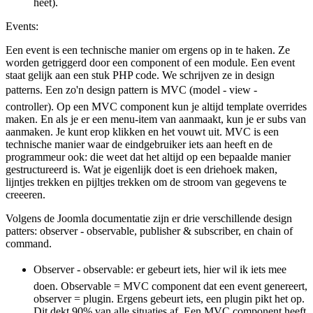
heet).
Events:
Een event is een technische manier om ergens op in te haken. Ze
worden getriggerd door een component of een module. Een event
staat gelijk aan een stuk PHP code. We schrijven ze in design
patterns. Een zo'n design pattern is MVC (model - view -
controller). Op een MVC component kun je altijd template overrides
maken. En als je er een menu-item van aanmaakt, kun je er subs van
aanmaken. Je kunt erop klikken en het vouwt uit. MVC is een
technische manier waar de eindgebruiker iets aan heeft en de
programmeur ook: die weet dat het altijd op een bepaalde manier
gestructureerd is. Wat je eigenlijk doet is een driehoek maken,
lijntjes trekken en pijltjes trekken om de stroom van gegevens te
creeeren.
Volgens de Joomla documentatie zijn er drie verschillende design
patters: observer - observable, publisher & subscriber, en chain of
command.
Observer - observable: er gebeurt iets, hier wil ik iets mee
doen. Observable = MVC component dat een event genereert,
observer = plugin. Ergens gebeurt iets, een plugin pikt het op.
Dit dekt 90% van alle situaties af. Een MVC component heeft