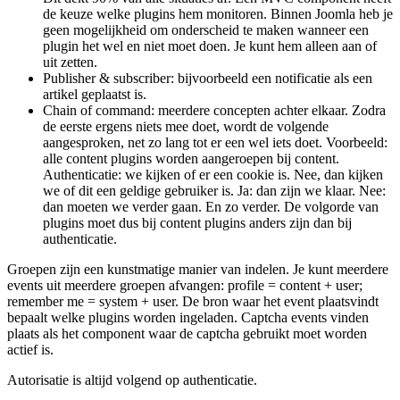
de keuze welke plugins hem monitoren. Binnen Joomla heb je
geen mogelijkheid om onderscheid te maken wanneer een
plugin het wel en niet moet doen. Je kunt hem alleen aan of
uit zetten.
Publisher & subscriber: bijvoorbeeld een notificatie als een
artikel geplaatst is.
Chain of command: meerdere concepten achter elkaar. Zodra
de eerste ergens niets mee doet, wordt de volgende
aangesproken, net zo lang tot er een wel iets doet. Voorbeeld:
alle content plugins worden aangeroepen bij content.
Authenticatie: we kijken of er een cookie is. Nee, dan kijken
we of dit een geldige gebruiker is. Ja: dan zijn we klaar. Nee:
dan moeten we verder gaan. En zo verder. De volgorde van
plugins moet dus bij content plugins anders zijn dan bij
authenticatie.
Groepen zijn een kunstmatige manier van indelen. Je kunt meerdere
events uit meerdere groepen afvangen: profile = content + user;
remember me = system + user. De bron waar het event plaatsvindt
bepaalt welke plugins worden ingeladen. Captcha events vinden
plaats als het component waar de captcha gebruikt moet worden
actief is.
Autorisatie is altijd volgend op authenticatie.