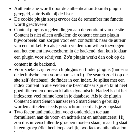
Authenticatie wordt door de authentication Joomla plugin
geregeld, autorisatie bij de User.
De cookie plugin zorgt ervoor dat de remember me functie
wordt geactiveerd.
Content plugins regelen dingen aan de voorkant van de site.
Content is niet alleen artikelen; de content contact plugin
bijvoorbeeld kan zorgen voor een contactlink naar de auteur
van een artikel. En als je extra velden zou willen toevoegen
aan het content invoerscherm in de backend, dan kun je daar
een plugin voor schrijven. Zo'n plugin werkt dan ook op de
content in de backend.
Voor zoeken zijn er search plugins en finder plugins (finder is
de technische term voor smart search). De search zoekt op de
site zelf (database), de finder in een index. Je splitst met een
index content in alle velden die beschikbaar zijn en kunt heel
goed filteren en doorzoekt alles dynamisch. Nadeel is dat het
indexeren veel ruimte kost in je database. Als je de plugin
Content Smart Search aanzet (en Smart Search gebruikt)
worden artikelen steeds gesynchroniseerd als je ze opslaat.
Two factor authentication voegt onderdelen toe aan
formulieren aan de voor- en achterkant en authenticeert. Hij
zou dus in verschillende groepen moeten staan, maar hij staat
in een groep (die, heel toepasselijk, two factor authentication