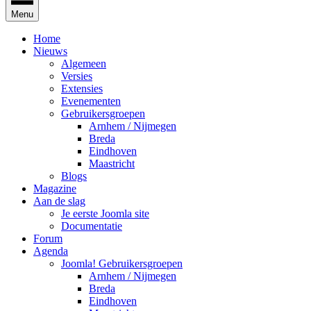
Menu
Home
Nieuws
Algemeen
Versies
Extensies
Evenementen
Gebruikersgroepen
Arnhem / Nijmegen
Breda
Eindhoven
Maastricht
Blogs
Magazine
Aan de slag
Je eerste Joomla site
Documentatie
Forum
Agenda
Joomla! Gebruikersgroepen
Arnhem / Nijmegen
Breda
Eindhoven