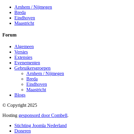
Arnhem / Nijmegen
Breda
Eindhoven
Maastricht
Forum
Algemeen
Versies
Extensies
Evenementen
Gebruikersgroepen
Arnhem / Nijmegen
Breda
Eindhoven
Maastricht
Blogs
© Copyright 2025
Hosting
gesponsord door Combell
.
Stichting Joomla Nederland
Doneren