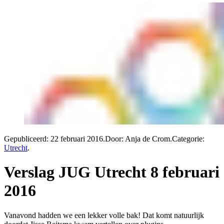
Gepubliceerd:
22 februari 2016
.
Door: Anja de Crom
.
Categorie:
Utrecht
.
Verslag JUG Utrecht 8 februari
2016
Vanavond hadden we een lekker volle bak! Dat komt natuurlijk