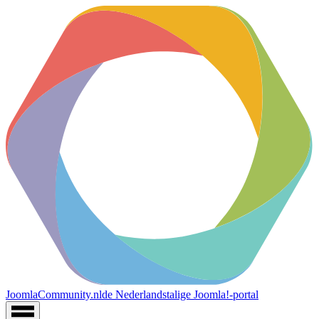
JoomlaCommunity.nl
de Nederlandstalige Joomla!-portal