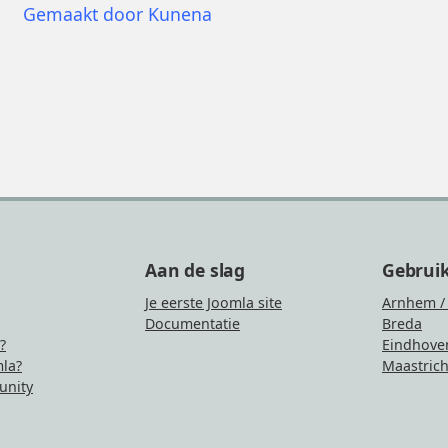
Gemaakt door
Kunena
Aan de slag
Gebrui
Je eerste Joomla site
Arnhem /
Documentatie
Breda
?
Eindhove
la?
Maastrich
nity