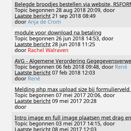
Belegde broodjes bestellen via website, RSFO
Topic begonnen 28 aug 2018 20:09, door
Laatste bericht
21 sep 2018 08:49
door
Anja de Crom
module voor download na betaling
Topic begonnen 26 jun 2018 14:53, door
Laatste bericht
28 jun 2018 11:25
door
Rachel Walraven
AVG - Algemene Verordering Gegegevensverwe
Topic begonnen 06 feb 2018 09:48, door
René
Laatste bericht
07 feb 2018 12:03
door
René
Melding php max upload size bij formulierveld
Topic begonnen 07 mei 2017 20:06, door
Laatste bericht
09 mei 2017 20:28
door
Intro image en full image plaatsen met drag en
Topic begonnen 03 mei 2017 14:15, door
Laatste bericht
08 mei 2017 12:03