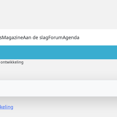
s
Magazine
Aan de slag
Forum
Agenda
 ontwikkeling
keling