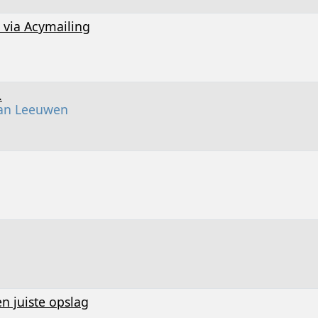
 via Acymailing
.
van Leeuwen
n juiste opslag