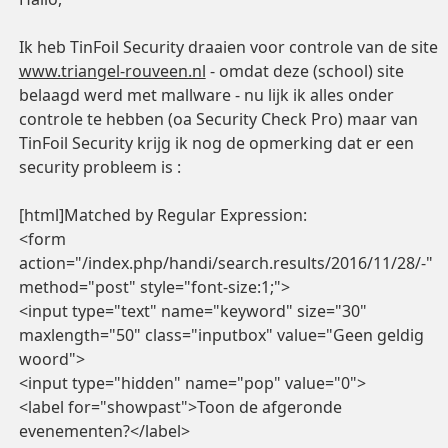
Ik heb TinFoil Security draaien voor controle van de site
www.triangel-rouveen.nl
- omdat deze (school) site
belaagd werd met mallware - nu lijk ik alles onder
controle te hebben (oa Security Check Pro) maar van
TinFoil Security krijg ik nog de opmerking dat er een
security probleem is :
[html]Matched by Regular Expression:
<form
action="/index.php/handi/search.results/2016/11/28/-"
method="post" style="font-size:1;">
<input type="text" name="keyword" size="30"
maxlength="50" class="inputbox" value="Geen geldig
woord">
<input type="hidden" name="pop" value="0">
<label for="showpast">Toon de afgeronde
evenementen?</label>