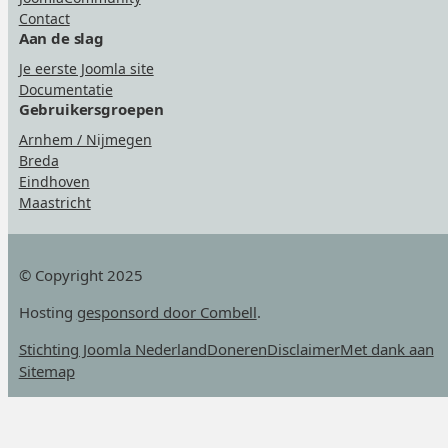
Contact
Aan de slag
Je eerste Joomla site
Documentatie
Gebruikersgroepen
Arnhem / Nijmegen
Breda
Eindhoven
Maastricht
© Copyright 2025
Hosting
gesponsord door Combell
.
Stichting Joomla Nederland
Doneren
Disclaimer
Met dank aan
Sitemap