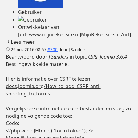
Gebruiker
Ontwikkelaar van
[url=www.mijnrekensite.nl]MijnRekensite.nl[/url].
Lees meer
29 nov 2016 08:57
#300
door
J Sanders
Beantwoord door
J Sanders
in topic
CSRF Joomla 3.6.4
Best ingewikkelde materie!
Hier is informatie over CSRF te lezen:
docs.joomla.org/How_to_add_CSRF_anti-
spoofing_to_forms
Vergelijk deze info met de core-bestanden en voeg zo
nodig de volgende code toe:
Code:
<?php echo JHtml::_( 'form.token' ); ?>