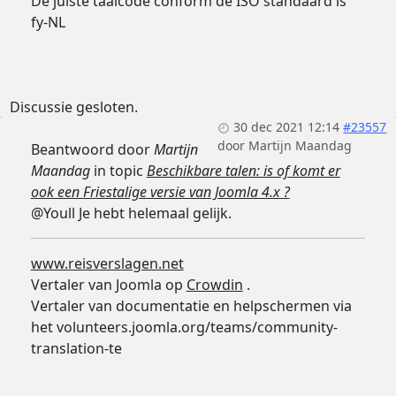
De juiste taalcode conform de ISO standaard is
fy-NL
Discussie gesloten.
30 dec 2021 12:14
#23557
door
Martijn Maandag
Beantwoord door
Martijn
Maandag
in topic
Beschikbare talen: is of komt er
ook een Friestalige versie van Joomla 4.x ?
@Youll Je hebt helemaal gelijk.
www.reisverslagen.net
Vertaler van Joomla op
Crowdin
.
Vertaler van documentatie en helpschermen via
het volunteers.joomla.org/teams/community-
translation-te