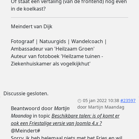
Of staat een vertaling (van de frontend) nog even
in de koelkast?
Meindert van Dijk
Fotograaf | Natuurgids | Wandelcoach |
Ambassadeur van 'Heilzaam Groen'
Auteur van fotoboek 'Heilzame tuinen -
Ziekenhuiskamer als vogelkijkhut'
Discussie gesloten.
05 jan 2022 10:38
#23597
door
Martijn Maandag
Beantwoord door
Martijn
Maandag
in topic
Beschikbare talen: is of komt er
ook een Friestalige versie van Joomla 4.x ?
@Meindert#
Sorry, ik heb helemaal niets met het Fries en wil