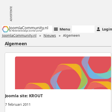
JoomlaCommunity.nl
Menu
Logi
de Nederlandstalige Joomla!-portal
JoomlaCommunity.nl
Nieuws
Algemeen
Algemeen
Joomla site: KROUT
7 februari 2011