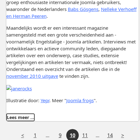
groep enthousiaste internationale Joomla gebruikers,
waaronder de Nederlanders
Babs Gösgens
,
Nelleke Verhoeff
en Herman Peeren
.
Maandelijks wordt er een interessant magazine
samengesteld met een grote verscheidenheid aan -
voornamelijk Engelstalige - Joomla artikelen. Interviews met
ontwikkelaars en actieve community leden, diepgaande
artikelen over een onderwerp, case studies, extensie
vergelijkingen en artikelen ter vermaak, niets ontbreekt!
Onderstaand een overzicht van de artikelen die in de
november 2010 uitgave
te vinden zijn.
Illustratie door:
Yepr
. Meer "
Joomla frogs
".
Lees meer …
V
Tussenliggende
Tussenliggende
V
1
...
9
10
11
...
14