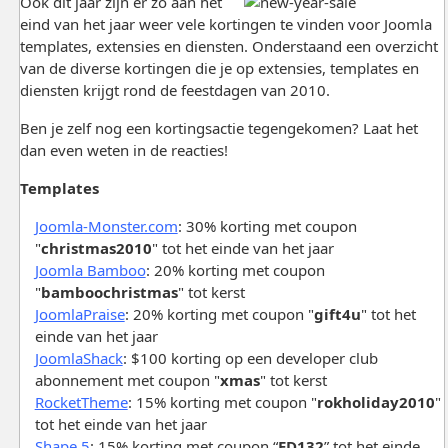
Ook dit jaar zijn er zo aan het
eind van het jaar weer vele kortingen te vinden voor Joomla
templates, extensies en diensten. Onderstaand een overzicht
van de diverse kortingen die je op extensies, templates en
diensten krijgt rond de feestdagen van 2010.
Ben je zelf nog een kortingsactie tegengekomen? Laat het
dan even weten in de reacties!
Templates
Joomla-Monster.com
: 30% korting met coupon
"
christmas2010
" tot het einde van het jaar
Joomla Bamboo
: 20% korting met coupon
"
bamboochristmas
" tot kerst
JoomlaPraise
: 20% korting met coupon "
gift4u
" tot het
einde van het jaar
JoomlaShack
: $100 korting op een developer club
abonnement met coupon "
xmas
" tot kerst
RocketTheme
: 15% korting met coupon "
rokholiday2010
"
tot het einde van het jaar
Shape 5
: 15% korting met coupon “
ED132
” tot het einde