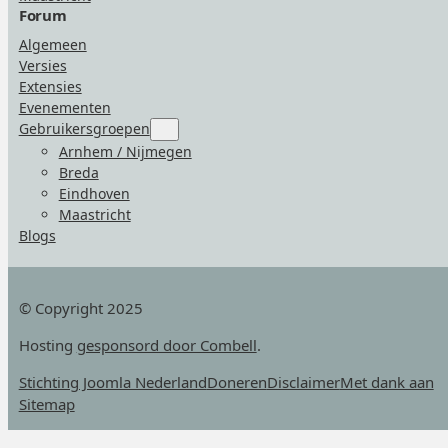
Forum
Algemeen
Versies
Extensies
Evenementen
Gebruikersgroepen
Submenu
for
Arnhem / Nijmegen
“Gebruikersgroepen”
Breda
Eindhoven
Maastricht
Blogs
© Copyright 2025
Hosting
gesponsord door Combell
.
Stichting Joomla Nederland
Doneren
Disclaimer
Met dank aan
Sitemap