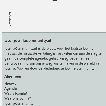
o
pagina's
pagina's
o
r
l
i
g
g
e
Footer
Over JoomlaCommunity.nl
e
n
JoomlaCommunity.nl is de plaats voor het laatste Joomla
d
nieuws, de nieuwste vertalingen, artikelen om aan de slag te
gaan, de complete agenda, gebruikersgroepen en een
e
behulpzaam forum om je wegwijs te maken in de wereld van
Joomla. Voor én door de Nederlandse Joomla-community!
Algemeen
Nieuws
Agenda
Wat is Joomla?
Waarom Joomla?
JoomlaCommunity