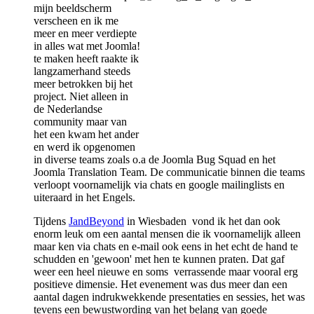
mijn beeldscherm
verscheen en ik me
meer en meer verdiepte
in alles wat met Joomla!
te maken heeft raakte ik
langzamerhand steeds
meer betrokken bij het
project. Niet alleen in
de Nederlandse
community maar van
het een kwam het ander
en werd ik opgenomen
in diverse teams zoals o.a de Joomla Bug Squad en het
Joomla Translation Team. De communicatie binnen die teams
verloopt voornamelijk via chats en google mailinglists en
uiteraard in het Engels.
Tijdens
JandBeyond
in Wiesbaden vond ik het dan ook
enorm leuk om een aantal mensen die ik voornamelijk alleen
maar ken via chats en e-mail ook eens in het echt de hand te
schudden en 'gewoon' met hen te kunnen praten. Dat gaf
weer een heel nieuwe en soms verrassende maar vooral erg
positieve dimensie. Het evenement was dus meer dan een
aantal dagen indrukwekkende presentaties en sessies, het was
tevens een bewustwording van het belang van goede