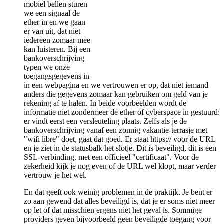
mobiel bellen sturen
we een signaal de
ether in en we gaan
er van uit, dat niet
iedereen zomaar mee
kan luisteren. Bij een
bankoverschrijving
typen we onze
toegangsgegevens in
in een webpagina en we vertrouwen er op, dat niet iemand
anders die gegevens zomaar kan gebruiken om geld van je
rekening af te halen. In beide voorbeelden wordt de
informatie niet zondermeer de ether of cyberspace in gestuurd:
er vindt eerst een versleuteling plaats. Zelfs als je de
bankoverschrijving vanaf een zonnig vakantie-terrasje met
"wifi libre" doet, gaat dat goed. Er staat https:// voor de URL
en je ziet in de statusbalk het slotje. Dit is beveiligd, dit is een
SSL-verbinding, met een officieel "certificaat". Voor de
zekerheid kijk je nog even of de URL wel klopt, maar verder
vertrouw je het wel.
En dat geeft ook weinig problemen in de praktijk. Je bent er
zo aan gewend dat alles beveiligd is, dat je er soms niet meer
op let of dat misschien ergens niet het geval is. Sommige
providers geven bijvoorbeeld geen beveiligde toegang voor