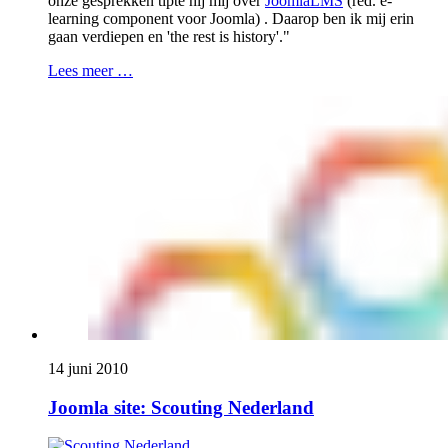
onze gesprekken tipte hij mij over
JoomlaLMS
(red. e-
learning component voor Joomla) . Daarop ben ik mij erin
gaan verdiepen en 'the rest is history'."
Lees meer …
14 juni 2010
Joomla site: Scouting Nederland