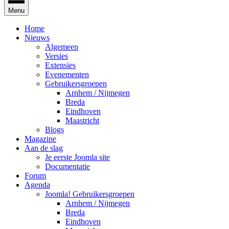
Menu
Home
Nieuws
Algemeen
Versies
Extensies
Evenementen
Gebruikersgroepen
Arnhem / Nijmegen
Breda
Eindhoven
Maastricht
Blogs
Magazine
Aan de slag
Je eerste Joomla site
Documentatie
Forum
Agenda
Joomla! Gebruikersgroepen
Arnhem / Nijmegen
Breda
Eindhoven