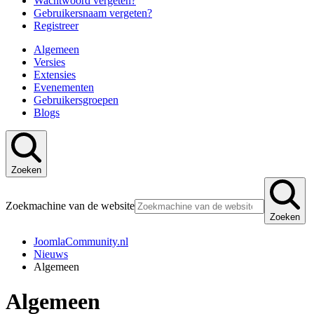
Wachtwoord vergeten?
Gebruikersnaam vergeten?
Registreer
Algemeen
Versies
Extensies
Evenementen
Gebruikersgroepen
Blogs
Zoeken
Zoekmachine van de website
Zoeken
JoomlaCommunity.nl
Nieuws
Algemeen
Algemeen