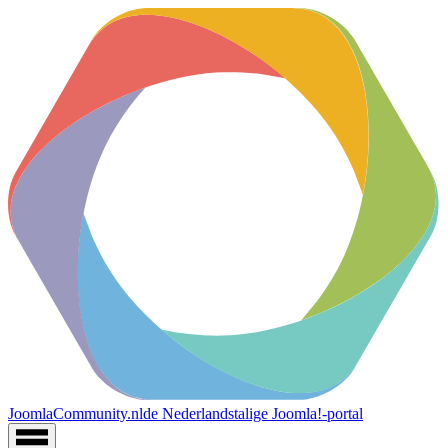
JoomlaCommunity.nl
de Nederlandstalige Joomla!-portal