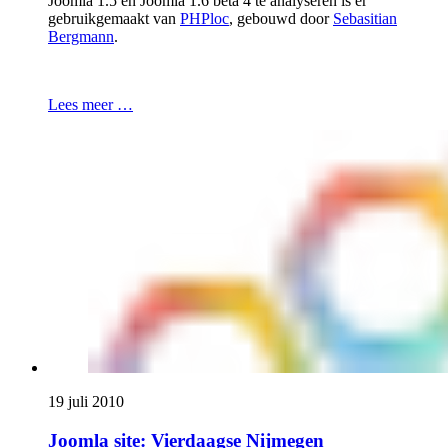
Joomla 1.5 en Joomla 1.6 beta 4 te analyseren is er
gebruikgemaakt van
PHPloc
, gebouwd door
Sebasitian
Bergmann
.
Lees meer …
19 juli 2010
Joomla site: Vierdaagse Nijmegen