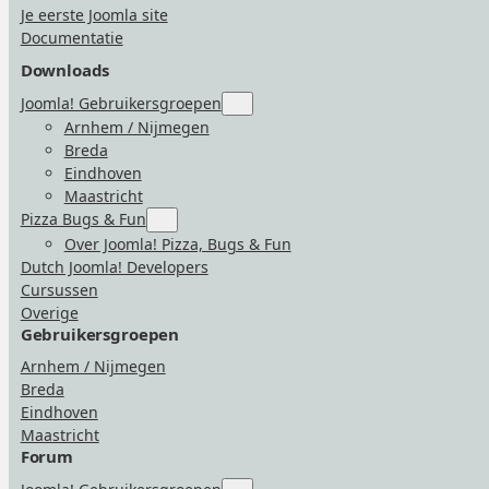
Je eerste Joomla site
Documentatie
Downloads
Joomla! Gebruikersgroepen
Submenu
for
Arnhem / Nijmegen
“Joomla!
Breda
Gebruikersgroepen”
Eindhoven
Maastricht
Pizza Bugs & Fun
Submenu
for
Over Joomla! Pizza, Bugs & Fun
“Pizza
Dutch Joomla! Developers
Bugs
&
Cursussen
Fun”
Overige
Gebruikersgroepen
Arnhem / Nijmegen
Breda
Eindhoven
Maastricht
Forum
Submenu