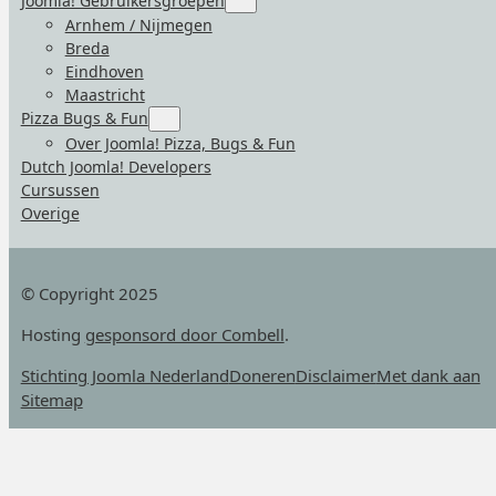
Joomla! Gebruikersgroepen
for
Arnhem / Nijmegen
“Joomla!
Breda
Gebruikersgroepen”
Eindhoven
Maastricht
Pizza Bugs & Fun
Submenu
for
Over Joomla! Pizza, Bugs & Fun
“Pizza
Dutch Joomla! Developers
Bugs
&
Cursussen
Fun”
Overige
© Copyright 2025
Hosting
gesponsord door Combell
.
Stichting Joomla Nederland
Doneren
Disclaimer
Met dank aan
Sitemap