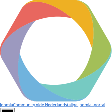
JoomlaCommunity.nl
de Nederlandstalige Joomla!-portal