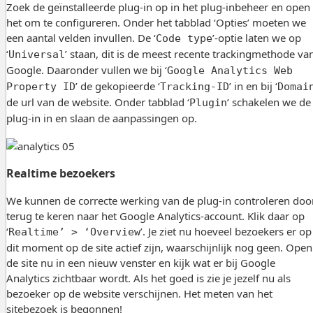
Zoek de geïnstalleerde plug-in op in het plug-inbeheer en open
het om te configureren. Onder het tabblad ‘Opties’ moeten we
een aantal velden invullen. De ‘
’-optie laten we op
Code type
‘
’ staan, dit is de meest recente trackingmethode va
Universal
Google. Daaronder vullen we bij ‘
Google Analytics Web
’ de gekopieerde ‘
’ in en bij ‘
Property ID
Tracking-ID
Domai
de url van de website. Onder tabblad ‘
’ schakelen we de
Plugin
plug-in in en slaan de aanpassingen op.
Realtime bezoekers
We kunnen de correcte werking van de plug-in controleren doo
terug te keren naar het Google Analytics-account. Klik daar op
‘
’. Je ziet nu hoeveel bezoekers er op
Realtime’ > ‘Overview
dit moment op de site actief zijn, waarschijnlijk nog geen. Open
de site nu in een nieuw venster en kijk wat er bij Google
Analytics zichtbaar wordt. Als het goed is zie je jezelf nu als
bezoeker op de website verschijnen. Het meten van het
sitebezoek is begonnen!