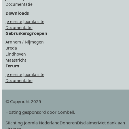
Documentatie
Downloads
Je eerste Joomla site
Documentatie
Gebruikersgroepen
Arnhem / Nijmegen
Breda
Eindhoven
Maastricht
Forum
Je eerste Joomla site
Documentatie
© Copyright 2025
Hosting
gesponsord door Combell
.
Stichting Joomla Nederland
Doneren
Disclaimer
Met dank aan