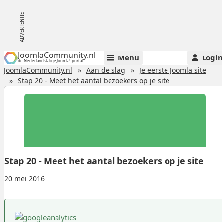
JoomlaCommunity.nl
Menu
Logi
de Nederlandstalige Joomla!-portal
JoomlaCommunity.nl
Aan de slag
Je eerste Joomla site
Stap 20 - Meet het aantal bezoekers op je site
Stap 20 - Meet het aantal bezoekers op je site
Gepubliceerd:
.
20 mei 2016