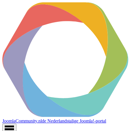
JoomlaCommunity.nl
de Nederlandstalige Joomla!-portal