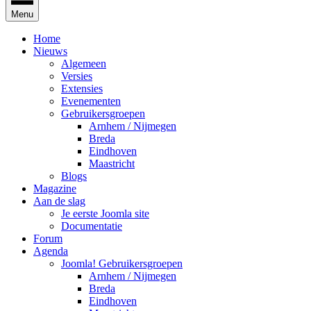
Menu
Home
Nieuws
Algemeen
Versies
Extensies
Evenementen
Gebruikersgroepen
Arnhem / Nijmegen
Breda
Eindhoven
Maastricht
Blogs
Magazine
Aan de slag
Je eerste Joomla site
Documentatie
Forum
Agenda
Joomla! Gebruikersgroepen
Arnhem / Nijmegen
Breda
Eindhoven