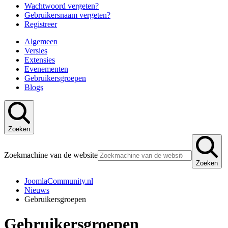
Wachtwoord vergeten?
Gebruikersnaam vergeten?
Registreer
Algemeen
Versies
Extensies
Evenementen
Gebruikersgroepen
Blogs
Zoeken
Zoekmachine van de website
Zoeken
JoomlaCommunity.nl
Nieuws
Gebruikersgroepen
Gebruikersgroepen