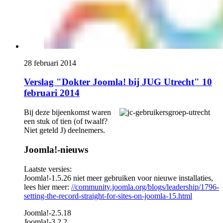
28 februari 2014
Verslag "Dokter Joomla! bij JUG Utrecht" 10
februari 2014
Bij deze bijeenkomst waren
een stuk of tien (of twaalf?
Niet geteld
J
) deelnemers.
Joomla!-nieuws
Laatste versies:
Joomla!-1.5.26 niet meer gebruiken voor nieuwe installaties,
lees hier meer:
//community.joomla.org/blogs/leadership/1796-
setting-the-record-straight-for-sites-on-joomla-15.html
Joomla!-2.5.18
Joomla!-3.2.2