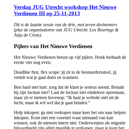
Verslag JUG Utrecht workshop Het Nieuwe
Verdienen III op 25-11-2013
Dit is de laatste sessie van de drie, met zeven deelnemers
(plus de organisatoren van JUG Utrecht: Lex Reurings &
Anja de Crom).
Pijlers van Het Nieuwe Verdienen
Het Nieuwe Verdienen berust op vijf pijlers. Henk herhaalt de
eerste vier nog even:
Deadline first, flex scope: jij zit in de bestuurdersstoel, jij
vertelt wat je gaat doen en wanneer.
Ben hard met hart: zorg dat de klant je serieus neemt. Betaalt
hij zijn factuur niet? Laat de factuur niet eindeloos openstaan,
maar zit er meteen bovenop: “Ik haal je website niet uit de
lucht, maar ik wil wel dat je gaat betalen.”
Help inkopen: ga niet verkopen maar keer het om naar helpen
inkopen. Kom met een voorstel waar niemand van kan
winnen, ook de mensen intern niet. Onderwerpen als migratie
bijvoorbeeld zijn altijd moeilijk te verkopen, maar je kunt het