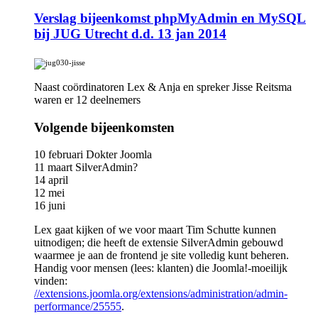
Verslag bijeenkomst phpMyAdmin en MySQL
bij JUG Utrecht d.d. 13 jan 2014
Naast coördinatoren Lex & Anja en spreker Jisse Reitsma
waren er 12 deelnemers
Volgende bijeenkomsten
10 februari Dokter Joomla
11 maart SilverAdmin?
14 april
12 mei
16 juni
Lex gaat kijken of we voor maart Tim Schutte kunnen
uitnodigen; die heeft de extensie SilverAdmin gebouwd
waarmee je aan de frontend je site volledig kunt beheren.
Handig voor mensen (lees: klanten) die Joomla!-moeilijk
vinden:
//extensions.joomla.org/extensions/administration/admin-
performance/25555
.